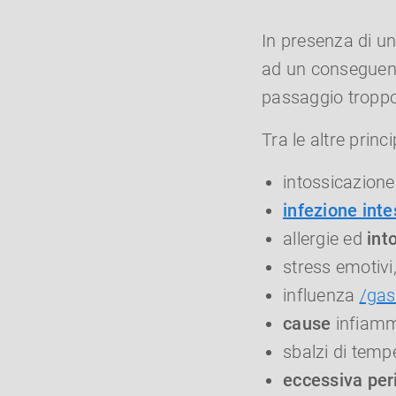
In presenza di un
ad un conseguente
passaggio troppo 
Tra le altre princi
intossicazione
infezione inte
allergie ed
into
stress emotivi
influenza
/gast
cause
infiamm
sbalzi di temp
eccessiva peri