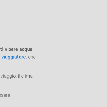
ti
e
bere
acqua
l viaggiatore
,
che
viaggio, il clima
ssere