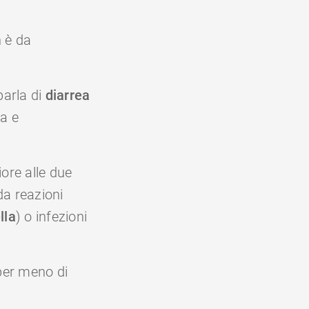
n è da
 parla di
diarrea
va e
iore alle due
a reazioni
lla
) o infezioni
er meno di