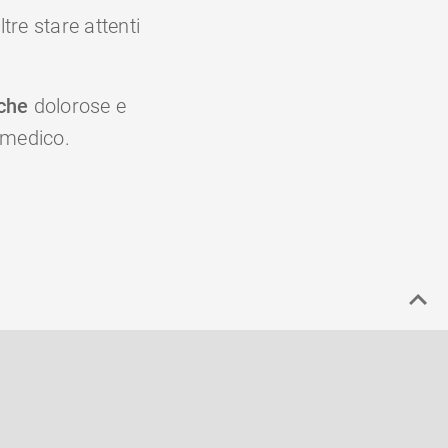
re stare attenti
iche
dolorose e
 medico.