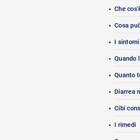
Che cos’è
Cosa può
I sintomi
Quando l
Quanto t
Diarrea 
Cibi cons
I rimedi