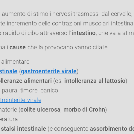
 aumento di stimoli nervosi trasmessi dal cervello,
 incremento delle contrazioni muscolari intestinal
rapido di cibo attraverso l’
intestino
, che va a sti
pali
cause
che la provocano vanno citate:
 alimentare
stinale
(
gastroenterite virale
)
lleranze alimentari
(es.
intolleranza al lattosio
)
, paura, timore, panico
rointerite-virale
atorie (
colite ulcerosa
,
morbo di Crohn
)
eratura
stalsi intestinale
(e conseguente
assorbimento dei