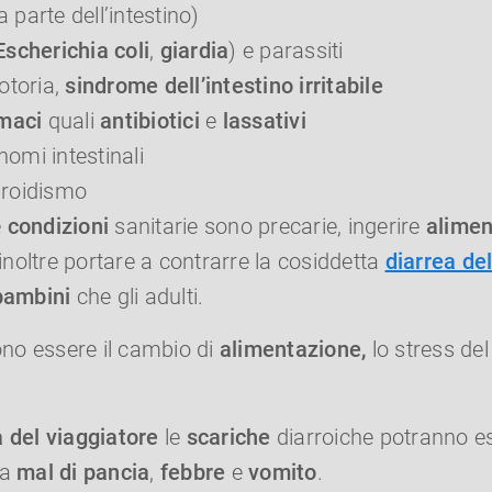
a parte dell’intestino)
Escherichia coli
,
giardia
) e parassiti
toria,
sindrome dell’intestino irritabile
maci
quali
antibiotici
e
lassativi
nomi intestinali
tiroidismo
e
condizioni
sanitarie sono precarie, ingerire
alimen
noltre portare a contrarre la cosiddetta
diarrea de
bambini
che gli adulti.
no essere il cambio di
alimentazione,
lo stress del 
a del viaggiatore
le
scariche
diarroiche potranno e
da
mal di pancia
,
febbre
e
vomito
.​​