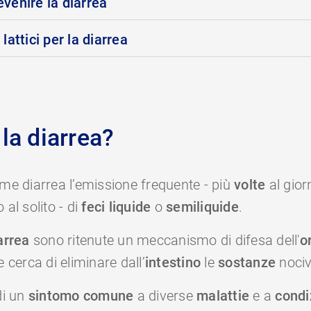
venire la diarrea
lattici per la diarrea
la diarrea?
me diarrea l’emissione frequente - più
volte
al gio
o al solito - di
feci liquide
o
semiliquide
.
arrea
sono ritenute un meccanismo di difesa dell'
o
 cerca di eliminare dall’
intestino
le
sostanze
nociv
di un
sintomo comune
a diverse
malattie
e a
condi