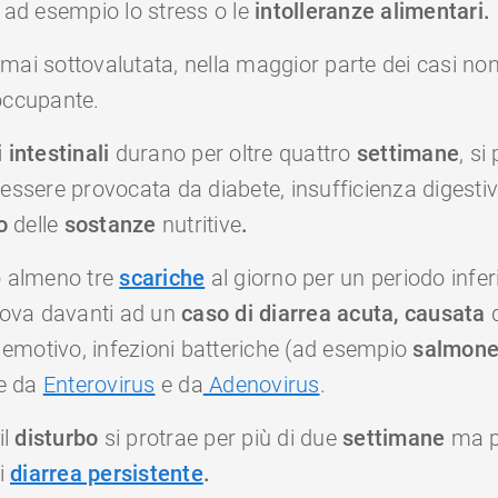
 ad esempio lo stress o le
intolleranze alimentari.
mai sottovalutata, nella maggior parte dei casi no
occupante.
 intestinali
durano per oltre quattro
settimane
, si
 essere provocata da diabete, insufficienza digesti
to
delle
sostanze
nutritive
.
​
o almeno tre
scariche
al giorno per un periodo infer
trova davanti ad un
caso di diarrea acuta, causata
d
s emotivo, infezioni batteriche (ad esempio
salmone
le da
Enterovirus
e da
Adenovirus
.
l
disturbo
si protrae per più di due
settimane
ma p
di
diarrea persistente
.