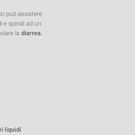
 si può assistere
i e quindi ad un
molare la
diarrea.
 liquidi