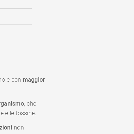
rno e con
maggior
rganismo
, che
e e le tossine.
zioni
non