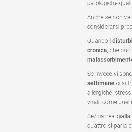
patologiche quali
Anche se non va 
considerarsi pre
Quando i
disturbi
cronica
, che può
malassorbimen
Se invece vi son
settimane
ci si 
allergiche, stres
virali, come quel
Se/diarrea-gialla i
quattro si parla 