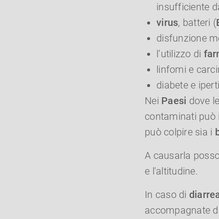
insufficiente d
virus
, batteri (
disfunzione mo
l’utilizzo di
far
linfomi e carci
diabete e iper
Nei
Paesi
dove l
contaminati può i
può colpire sia i
A causarla posso
e l'altitudine.
In caso di
diarre
accompagnate 