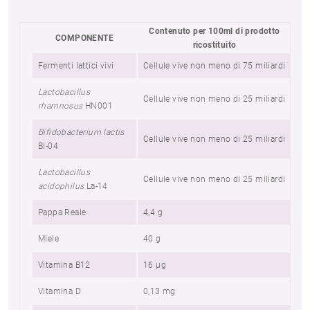
Contenuto per 100ml di prodotto
COMPONENTE
ricostituito
Fermenti lattici vivi
Cellule vive non meno di 75 miliardi
Cel
Lactobacillus
Cellule vive non meno di 25 miliardi
Cel
rhamnosus
HN001
Bifidobacterium lactis
Cellule vive non meno di 25 miliardi
Cel
BI-04
Lactobacillus
Cellule vive non meno di 25 miliardi
Cel
acidophilus
La-14
Pappa Reale
4,4 g
0,
Miele
40 g
3,2
Vitamina B12
16 µg
1,
Vitamina D
0,13 mg
10