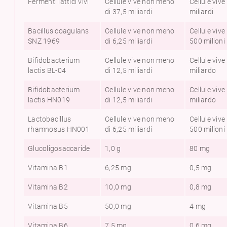
Fermenti lattici vivi
Cellule vive non meno
Cellule viv
di 37,5 miliardi
miliardi
Bacillus coagulans
Cellule vive non meno
Cellule viv
SNZ 1969
di 6,25 miliardi
500 milioni
Biﬁdobacterium
Cellule vive non meno
Cellule viv
lactis BL-04
di 12,5 miliardi
miliardo
Biﬁdobacterium
Cellule vive non meno
Cellule viv
lactis HN019
di 12,5 miliardi
miliardo
Lactobacillus
Cellule vive non meno
Cellule viv
rhamnosus HN001
di 6,25 miliardi
500 milioni
Glucoligosaccaride
1,0 g
80 mg
Vitamina B1
6,25 mg
0,5 mg
Vitamina B2
10,0 mg
0,8 mg
Vitamina B5
50,0 mg
4 mg
Vitamina B6
7,5 mg
0,6 mg