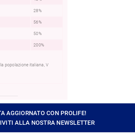
28%
50%
41%
56%
129%
113
50%
83%
71%
200%
67%
67%
 la popolazione italiana, V
TA AGGIORNATO CON PROLIFE!
RIVITI ALLA NOSTRA NEWSLETTER