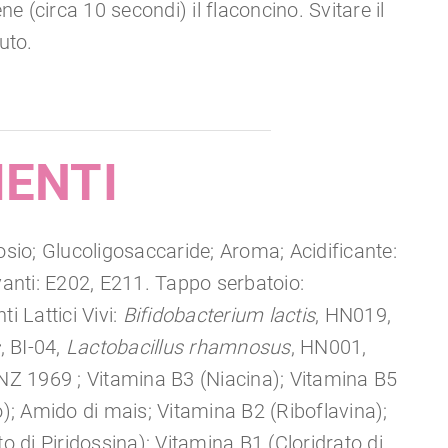
ne (circa 10 secondi) il flaconcino. Svitare il
uto.
IENTI
osio; Glucoligosaccaride; Aroma; Acidificante:
vanti: E202, E211. Tappo serbatoio:
i Lattici Vivi:
Bifidobacterium
lactis
, HN019,
s
, BI-04,
Lactobacillus rhamnosus
, HN001,
SNZ 1969 ; Vitamina B3 (Niacina); Vitamina B5
o); Amido di mais; Vitamina B2 (Riboflavina);
o di Piridossina); Vitamina B1 (Cloridrato di