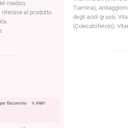
 del medico.
Tiamina); Antiagglomer
riferisce al prodotto
degli acidi grassi; Vi
ata.
(Colecalciferolo); Vi
e.
per flaconcino
% VNR*
L.A.R.N.**
L.A.
BB. 1-3 anni
BB. 