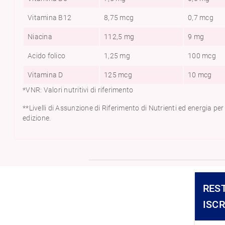
Vitamina B12
8,75 mcg
0,7 mcg
Niacina
112,5 mg
9 mg
Acido folico
1,25 mg
100 mcg
Vitamina D
125 mcg
10 mcg
*VNR: Valori nutritivi di riferimento
**Livelli di Assunzione di Riferimento di Nutrienti ed energia per
edizione.
RES
ISC