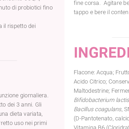
fine corsa. Agitare be
to di probiotici fino
tappo e bere il conten
il rispetto dei
INGRED
Flacone: Acqua; Frutt
Acido Citrico; Conser
Maltodestrine; Ferment
nzione giornaliera.
Bifidobacterium lacti
to dei 3 anni. Gli
Bacillus coagulans
, 
una dieta variata,
(D-Pantotenato, calci
rretto uso nei primi
Vitamina B6 (Cloridrat