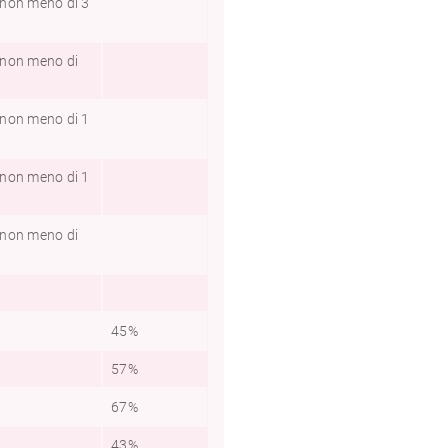
e non meno di 3
e non meno di
e non meno di 1
e non meno di 1
e non meno di
45%
125%
125
57%
200%
114
67%
200%
200
43%
100%
86%