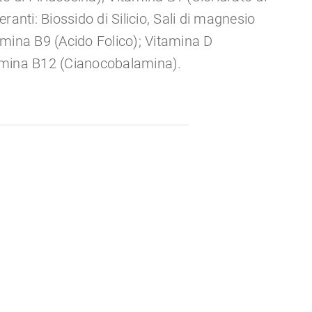
anti: Biossido di Silicio, Sali di magnesio
tamina B9 (Acido Folico); Vitamina D
tamina B12 (Cianocobalamina).
R.N.**
L.A.R.N.**
4-6 anni
BB. 7-10 anni