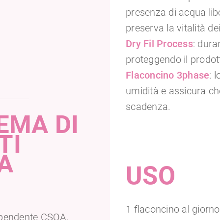
presenza di acqua lib
preserva la vitalità dei
Dry Fil Process
: dura
proteggendo il prodot
Flaconcino 3phase
: 
umidità e assicura che
scadenza.
EMA DI
TI
A
USO
1 flaconcino al giorn
ndipendente CSQA,