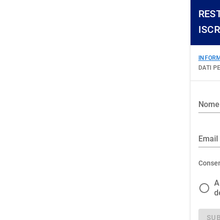
RES
ISC
INFORM
DATI P
Nome
Email
Consen
A
d
SU